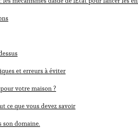
: les mécanismes daide de lÉtat pour lancer les é
ions
 dessus
ques et erreurs à éviter
r pour votre maison ?
out ce que vous devez savoir
s son domaine.