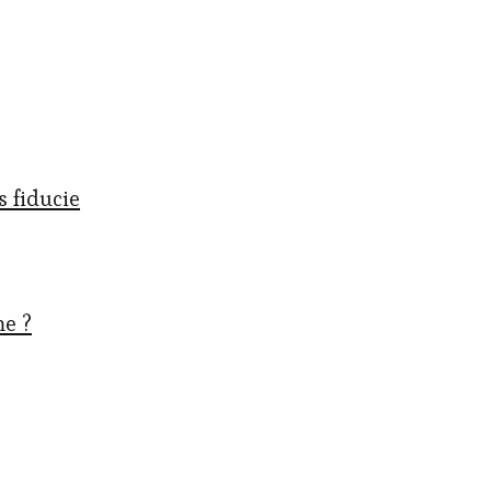
s fiducie
me ?